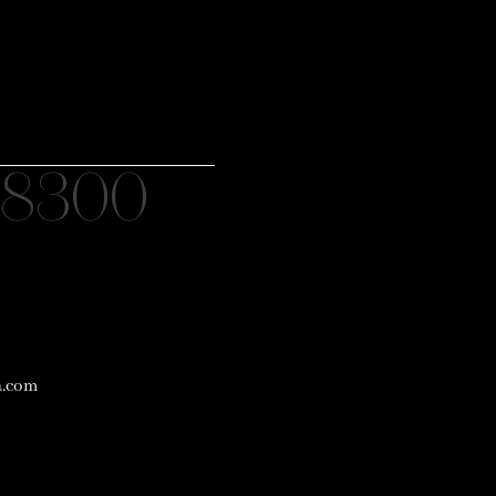
8300
a.com