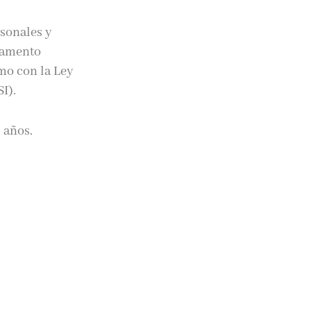
sonales y
lamento
omo con la Ley
I).
 años.