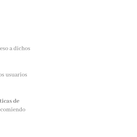
eso a dichos
os usuarios
íticas de
 recomiendo