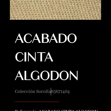
ACABADO
CINTA
ALGODON
Colección Sorolla
65671404