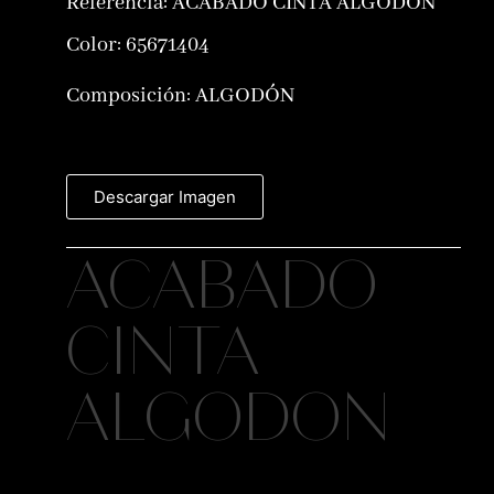
Referencia:
ACABADO CINTA ALGODON
Color:
65671404
Composición:
ALGODÓN
Descargar Imagen
ACABADO
CINTA
ALGODON