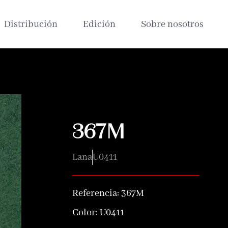
Distribución
Edición
Sobre nosotros
367M
Lana
U0411
Referencia:
367M
Color:
U0411